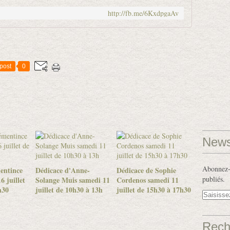
http://fb.me/6KxdpgaAv
post
0
News
Abonnez-v
entince
Dédicace d'Anne-
Dédicace de Sophie
publiés.
6 juillet
Solange Muis samedi 11
Cordenos samedi 11
h30
juillet de 10h30 à 13h
juillet de 15h30 à 17h30
Rech