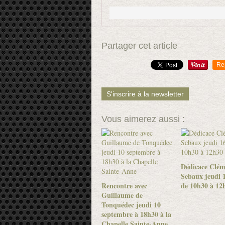
Partager cet article
Re
S'inscrire à la newsletter
Vous aimerez aussi :
Dédicace Clém
Sebaux jeudi 1
Rencontre avec
de 10h30 à 12
Guillaume de
Tonquédec jeudi 10
septembre à 18h30 à la
Chapelle Sainte-Anne