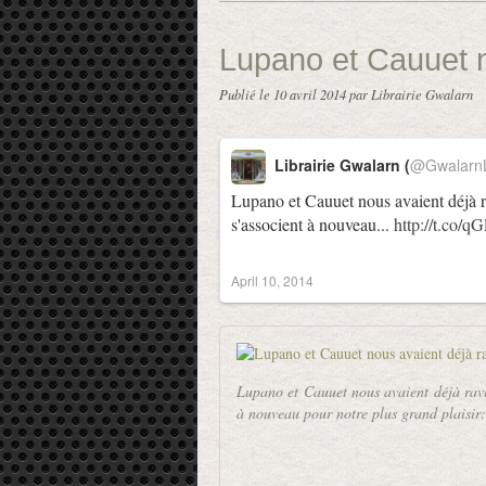
Lupano et Cauuet n
Publié le
10 avril 2014
par Librairie Gwalarn
Librairie Gwalarn (
@GwalarnL
Lupano et Cauuet nous avaient déjà r
s'associent à nouveau...
http://t.co/
April 10, 2014
Lupano et Cauuet nous avaient déjà ravi
à nouveau pour notre plus grand plaisir: