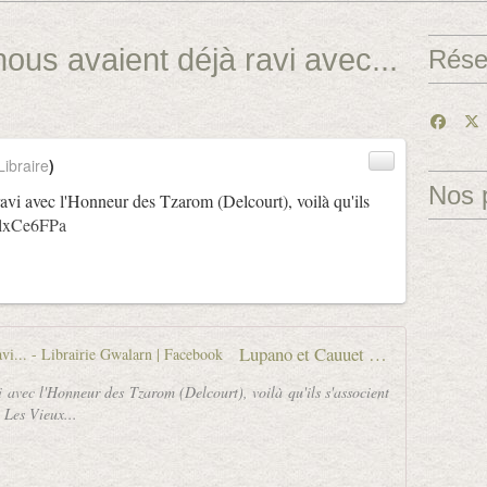
ous avaient déjà ravi avec...
Rése
ibraire
)
Nos 
avi avec l'Honneur des Tzarom (Delcourt), voilà qu'ils
qGlxCe6FPa
Lupano et Cauuet nous avaient déjà ravi... - Librairie Gwalarn | Facebook
 avec l'Honneur des Tzarom (Delcourt), voilà qu'ils s'associent
 Les Vieux...