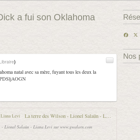
 Dick a fui son Oklahoma
Rése
Nos 
ibraire
)
ahoma natal avec sa mère, fuyant tous les deux la
o/PPDSljAOGN
La terre des Wilson - Lionel Salaün - Liana Levi
on - Lionel Salaün - Liana Levi sur www.gwalarn.com