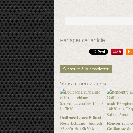
Partager cet article
Re
S'inscrire à la newsletter
Vous aimerez aussi :
Dédicace Laure Bilie et
Rosie Leblanc - Samedi
Rencontre ave
22 août de 15h30 à
Guillaume de