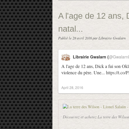
A l'age de 12 ans,
natal...
Publié le
28 avril 2016
par Librairie Gwalarn
Librairie Gwalarn (
@GwalarnL
A l'age de 12 ans, Dick a fui son Okl
violence du père. Une...
https://t.c
April 28, 2016
Découvrez et achetez La terre des Wils