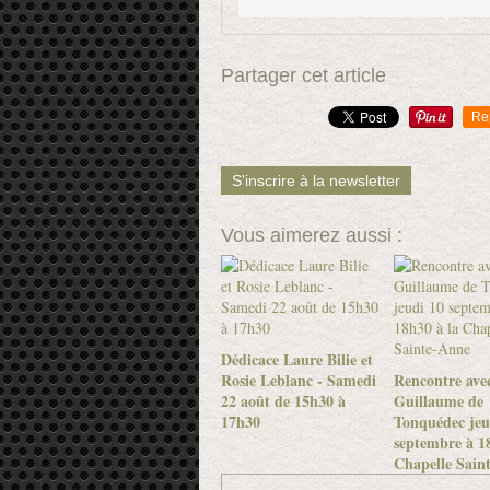
Partager cet article
Re
S'inscrire à la newsletter
Vous aimerez aussi :
Dédicace Laure Bilie et
Rosie Leblanc - Samedi
Rencontre ave
22 août de 15h30 à
Guillaume de
17h30
Tonquédec jeu
septembre à 18
Chapelle Sain