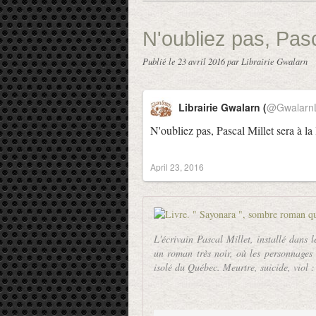
N'oubliez pas, Pascal
Publié le
23 avril 2016
par Librairie Gwalarn
Librairie Gwalarn (
@GwalarnL
N'oubliez pas, Pascal Millet sera à la 
April 23, 2016
L'écrivain Pascal Millet, installé dans
un roman très noir, où les personnages 
isolé du Québec. Meurtre, suicide, viol