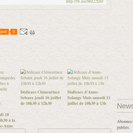
http://fb.me/8bI22Il8J
post
0
Dédicace Clémentince
Dédicace d'Anne-
Sebaux jeudi 16 juillet
Solange Muis samedi 11
c
de 10h30 à 12h30
juillet de 10h30 à 13h
News
di 10
h30 à la
Abonnez-v
te-Anne
publiés.