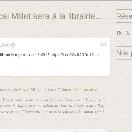
 Millet sera à la librairie...
Rése
ibraire
)
Nos 
librairie à partir de 15h00 !
https://t.co/4NRCCtuUUa
Livre. " Sayonara ", sombre roman québécois de Pascal Millet
 le Trégor après avoir vécu au Québec, livre avec " Sayonara ",
rêvent du Japon mais se débattent dans la misère d'un village
 : votre roman " Sayonara " porte bien son nom de roman noir ?