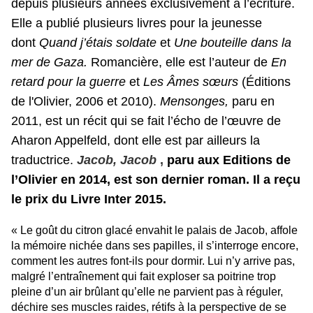
depuis plusieurs années exclusivement à l’écriture.
Elle a publié plusieurs livres pour la jeunesse
dont
Quand j’étais soldate
et
Une bouteille dans la
mer de Gaza.
Romancière, elle est l’auteur de
En
retard pour la guerre
et
Les Âmes sœurs
(Éditions
de l'Olivier, 2006 et 2010).
Mensonges,
paru en
2011, est un récit qui se fait l’écho de l’œuvre de
Aharon Appelfeld, dont elle est par ailleurs la
traductrice.
Jacob
, Jacob
,
paru aux Editions de
l’Olivier en 2014, est son dernier roman. Il a reçu
le prix du Livre Inter 2015.
« Le goût du citron glacé envahit le palais de Jacob, affole
la mémoire nichée dans ses papilles, il s’interroge encore,
comment les autres font-ils pour dormir. Lui n’y arrive pas,
malgré l’entraînement qui fait exploser sa poitrine trop
pleine d’un air brûlant qu’elle ne parvient pas à réguler,
déchire ses muscles raides, rétifs à la perspective de se