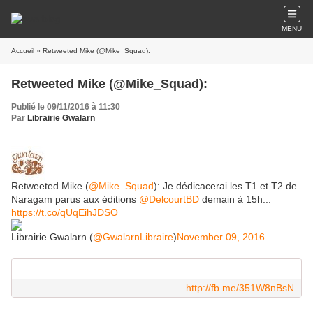
MENU
Accueil
» Retweeted Mike (@Mike_Squad):
Retweeted Mike (@Mike_Squad):
Publié le 09/11/2016 à 11:30
Par
Librairie Gwalarn
Retweeted Mike (
@Mike_Squad
): Je dédicacerai les T1 et T2 de
Naragam parus aux éditions
@DelcourtBD
demain à 15h...
https://t.co/qUqEihJDSO
Librairie Gwalarn (
@GwalarnLibraire
)
November 09, 2016
http://fb.me/351W8nBsN