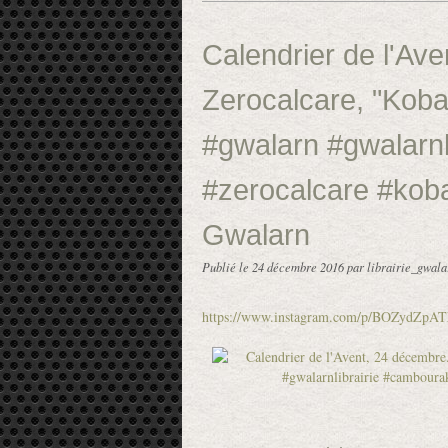
Calendrier de l'Av
Zerocalcare, "Kob
#gwalarn #gwalarnl
#zerocalcare #koba
Gwalarn
Publié le
24 décembre 2016
par librairie_gwala
https://www.instagram.com/p/BOZydZpAT