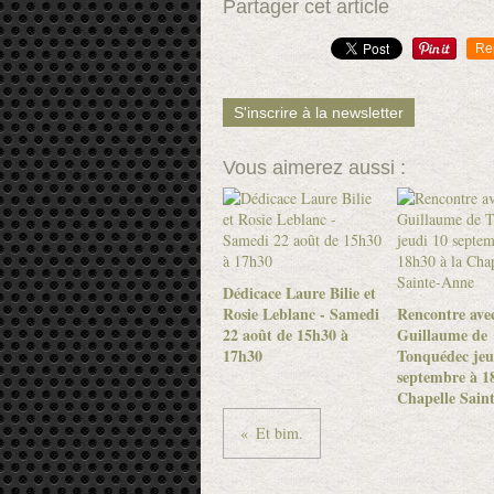
Partager cet article
Re
S'inscrire à la newsletter
Vous aimerez aussi :
Dédicace Laure Bilie et
Rosie Leblanc - Samedi
Rencontre ave
22 août de 15h30 à
Guillaume de
17h30
Tonquédec jeu
septembre à 18
Chapelle Sain
Et bim.