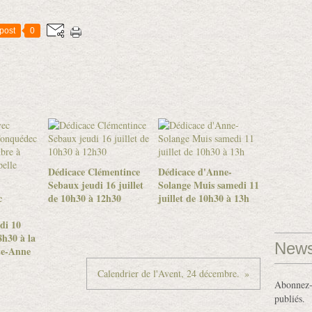
post
0
Dédicace Clémentince
Dédicace d'Anne-
Sebaux jeudi 16 juillet
Solange Muis samedi 11
c
de 10h30 à 12h30
juillet de 10h30 à 13h
di 10
h30 à la
News
te-Anne
Calendrier de l'Avent, 24 décembre.
Abonnez-v
publiés.