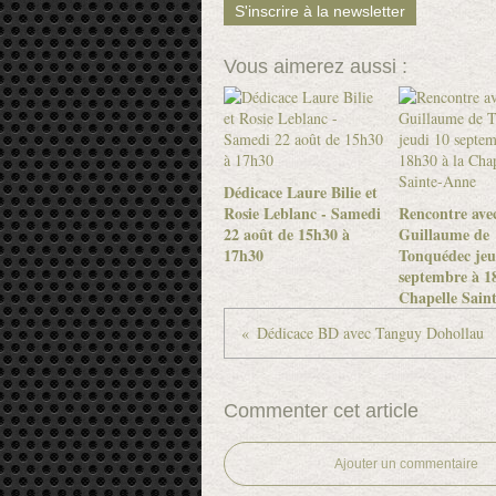
S'inscrire à la newsletter
Vous aimerez aussi :
Dédicace Laure Bilie et
Rosie Leblanc - Samedi
Rencontre ave
22 août de 15h30 à
Guillaume de
17h30
Tonquédec jeu
septembre à 18
Chapelle Sain
Dédicace BD avec Tanguy Dohollau
Commenter cet article
Ajouter un commentaire