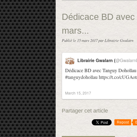
Dédicace BD avec 
mars...
Publié le
15 mars 2017
par Librairie Gwalarn
Librairie Gwalarn (
@GwalarnL
Dédicace BD avec Tanguy Dohollau 
#tanguydohollau
https://t.co/cUGAo
March 15, 2017
Partager cet article
Repost