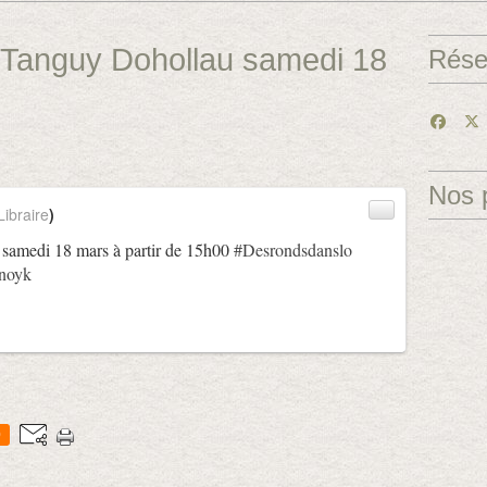
Tanguy Dohollau samedi 18
Rése
Nos 
ibraire
)
samedi 18 mars à partir de 15h00
#Desrondsdanslo
tnoyk
0