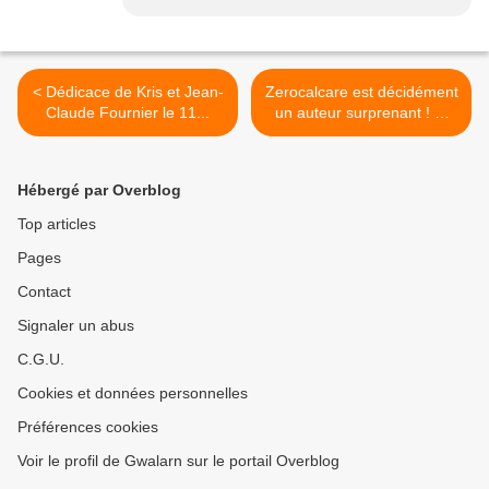
< Dédicace de Kris et Jean-
Zerocalcare est décidément
Claude Fournier le 11...
un auteur surprenant ! ❤
"Oublie mon nom"
@cambourakis
#cambourakis #zerocalcare
Hébergé par Overblog
@Librairie Gwalarn >
Top articles
Pages
Contact
Signaler un abus
C.G.U.
Cookies et données personnelles
Préférences cookies
Voir le profil de Gwalarn sur le portail Overblog