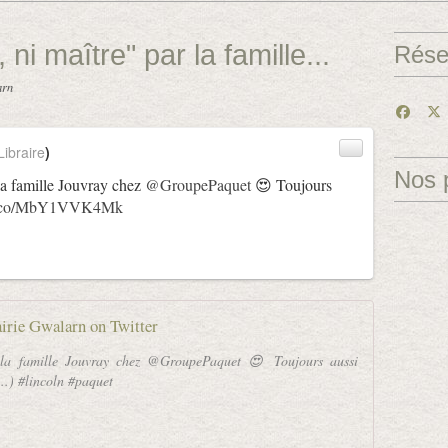
 ni maître" par la famille...
Rése
arn
ibraire
)
Nos 
la famille Jouvray chez
@GroupePaquet
😍 Toujours
/t.co/MbY1VVK4Mk
airie Gwalarn on Twitter
 la famille Jouvray chez @GroupePaquet 😍 Toujours aussi
....) #lincoln #paquet