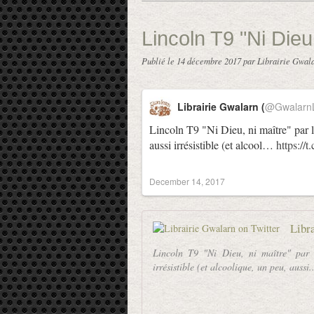
Lincoln T9 "Ni Dieu,
Publié le
14 décembre 2017
par Librairie Gwal
Librairie Gwalarn (
@GwalarnL
Lincoln T9 "Ni Dieu, ni maître" par 
aussi irrésistible (et alcool…
https:/
December 14, 2017
Libr
Lincoln T9 "Ni Dieu, ni maître" par
irrésistible (et alcoolique, un peu, aussi