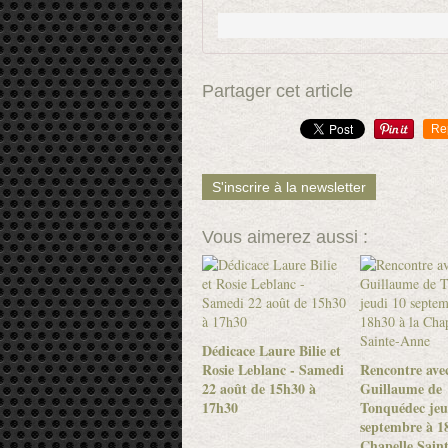
Partager cet article
Re
S'inscrire à la newsletter
Vous aimerez aussi :
Dédicace Laure Bilie et
Rosie Leblanc - Samedi
Rencontre ave
22 août de 15h30 à
Guillaume de
17h30
Tonquédec jeu
septembre à 18
Chapelle Sain