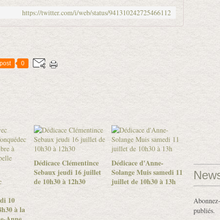
https://twitter.com/i/web/status/941310242725466112
post
0
Dédicace Clémentince
Dédicace d'Anne-
Sebaux jeudi 16 juillet
Solange Muis samedi 11
News
c
de 10h30 à 12h30
juillet de 10h30 à 13h
di 10
Abonnez-v
h30 à la
publiés.
te-Anne