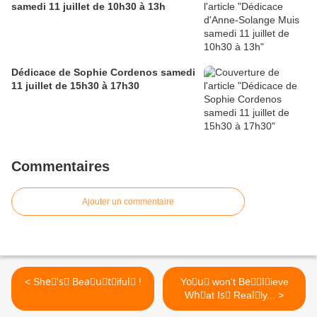
samedi 11 juillet de 10h30 à 13h
Dédicace de Sophie Cordenos samedi
11 juillet de 15h30 à 17h30
Commentaires
Ajouter un commentaire
< Sheُ'sِ Beaٌuًtٍifulّ !
Yoِuّ won't Beٍُlُieve
Whُat Isّ Realِly... >