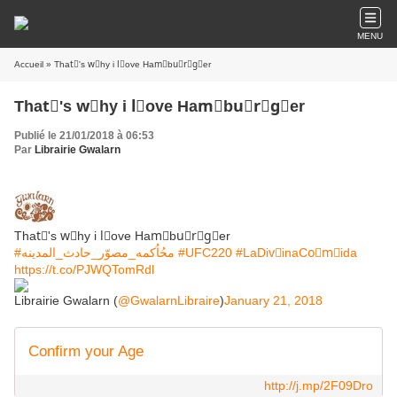
MENU
Accueil
» Thatُ's wُhy i lّove Hamًbuًrَgًer
Thatُ's wُhy i lّove Hamًbuًrَgًer
Publié le 21/01/2018 à 06:53
Par
Librairie Gwalarn
Thatُ's wُhy i lّove Hamًbuًrَgًer
#محُاُكمه_مصوّر_حادث_المدينه
#UFC220
#LaDivّinaCoّmًida
https://t.co/PJWQTomRdl
Librairie Gwalarn (
@GwalarnLibraire
)
January 21, 2018
Confirm your Age
http://j.mp/2F09Dro