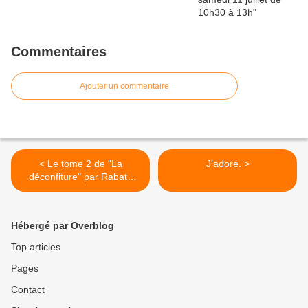
Commentaires
Ajouter un commentaire
< Le tome 2 de "La
J'adore. >
déconfiture" par Rabaté
arrive en librairie ! Joie ☺️❤️
@futuropolis #futuropolis
#rabaté #ladeconfiture #bd
Hébergé par Overblog
@Librairie Gwalarn
Top articles
Pages
Contact