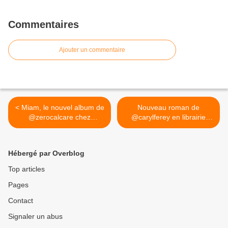
Commentaires
Ajouter un commentaire
< Miam, le nouvel album de
Nouveau roman de
@zerocalcare chez
@carylferey en librairie
#cambourakis "12 heures
avec "Plus jamais seul" en
plus tard, le matin des
Série Noire
morts-vivants"
@editions_gallimard et le
Hébergé par Overblog
#bookstagram #zerocalcare
retour de l'inspecteur Mc
#cambourakis #bd
Cash ! 😀😎 @Librairie
Top articles
#gwalarn #gwalarnlibrairie
Gwalarn >
Pages
@Librairie Gwalarn
Contact
Signaler un abus