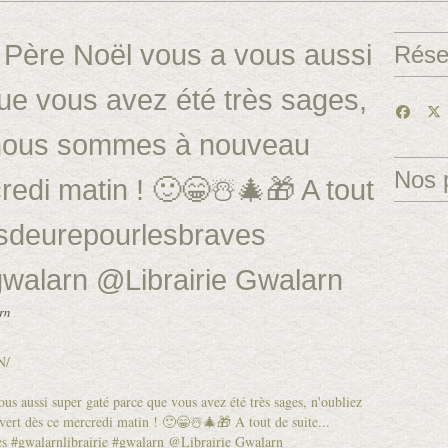
 Père Noël vous a vous aussi
Rése
ue vous avez été très sages,
 nous sommes à nouveau
Nos 
edi matin ! 🙂😁☃️🎄🎁 A tout
pasdeurepourlesbraves
#gwalarn @Librairie Gwalarn
rn
N/