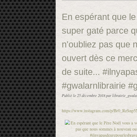
En espérant que le
super gaté parce q
n'oubliez pas que
ouvert dès ce mercr
de suite... #ilnya
#gwalarnlibrairie 
Publié le
25 décembre 2018
par librairie_gwala
https://www.instagram.com/p/Br0_RzSnp5