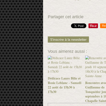
Partager cet article
Re
S'inscrire à la newsletter
Vous aimerez aussi :
Dédicace Laure Bilie et
Rosie Leblanc - Samedi
Rencontre ave
22 août de 15h30 à
Guillaume de
17h30
Tonquédec jeu
septembre à 18
Chapelle Sain