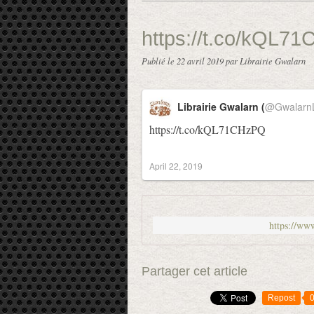
https://t.co/kQL7
Publié le
22 avril 2019
par Librairie Gwalarn
Librairie Gwalarn (
@GwalarnL
https://t.co/kQL71CHzPQ
April 22, 2019
https://w
Partager cet article
Repost