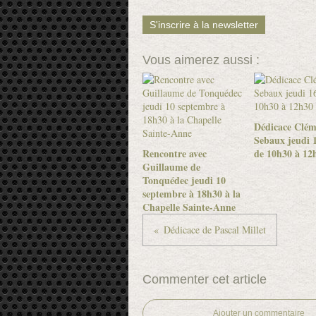
S'inscrire à la newsletter
Vous aimerez aussi :
Dédicace Clém
Sebaux jeudi 1
Rencontre avec
de 10h30 à 12
Guillaume de
Tonquédec jeudi 10
septembre à 18h30 à la
Chapelle Sainte-Anne
Dédicace de Pascal Millet
Commenter cet article
Ajouter un commentaire