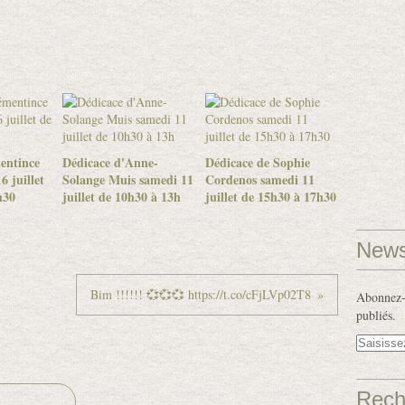
entince
Dédicace d'Anne-
Dédicace de Sophie
6 juillet
Solange Muis samedi 11
Cordenos samedi 11
h30
juillet de 10h30 à 13h
juillet de 15h30 à 17h30
News
Bim !!!!!! 💞💞💞 https://t.co/cFjLVp02T8
Abonnez-v
publiés.
Rech