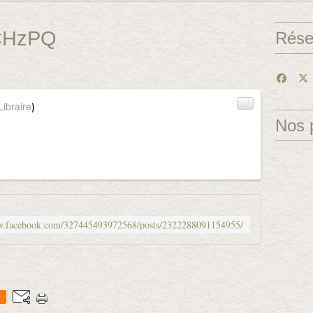
1CHzPQ
Rése
ibraire
)
Nos 
ww.facebook.com/327445493972568/posts/2322288091154955/
0