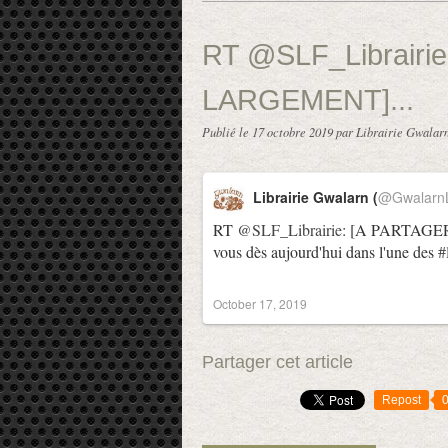
RT @SLF_Librairi
LARGEMENT]...
Publié le
17 octobre 2019
par Librairie Gwalar
Librairie Gwalarn (
@GwalarnL
RT
@SLF_Librairie
: [A PARTAG
vous dès aujourd'hui dans l'une des
#
October 17, 2019
Partager cet article
Repost