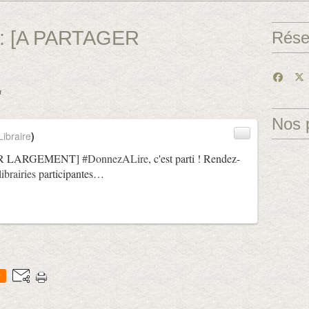
e: [A PARTAGER
Rése
n
Nos 
ibraire
)
ER LARGEMENT]
#DonnezALire
, c'est parti ! Rendez-
librairies
participantes…
0