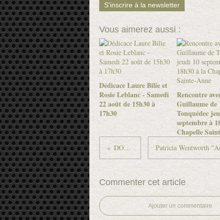
S'inscrire à la newsletter
Vous aimerez aussi :
Dédicace Laure Bilie et
Rosie Leblanc - Samedi
Rencontre ave
22 août de 15h30 à
Guillaume de
17h30
Tonquédec jeu
septembre à 18
Chapelle Sain
DONNEZ A LIRE !
Commenter cet article
Ajouter un commentaire