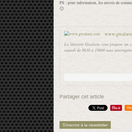
PS : pour information, les envois de command
🙂
www.gwalarn
La librairie Gwalarn vous propose un c
samedi de 9h30 à 19h00 sans interruptio
Partager cet article
Re
S'inscrire à la newsletter