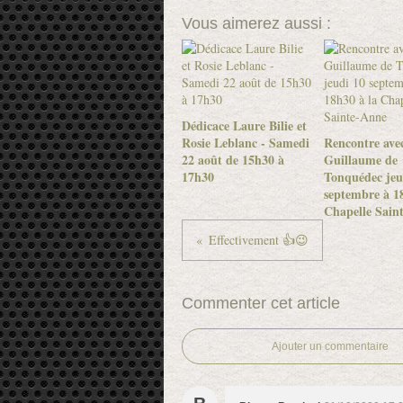
Vous aimerez aussi :
Dédicace Laure Bilie et
Rosie Leblanc - Samedi
Rencontre ave
22 août de 15h30 à
Guillaume de
17h30
Tonquédec jeu
septembre à 18
Chapelle Sain
Effectivement 👍😉
Commenter cet article
Ajouter un commentaire