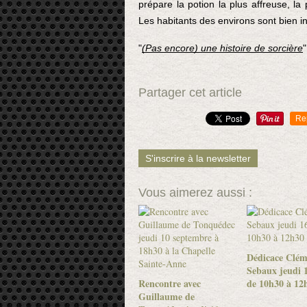
prépare la potion la plus affreuse, la p
Les habitants des environs sont bien i
"
(Pas encore) une histoire de sorcière
Partager cet article
Re
S'inscrire à la newsletter
Vous aimerez aussi :
Dédicace Clém
Sebaux jeudi 1
Rencontre avec
de 10h30 à 12
Guillaume de