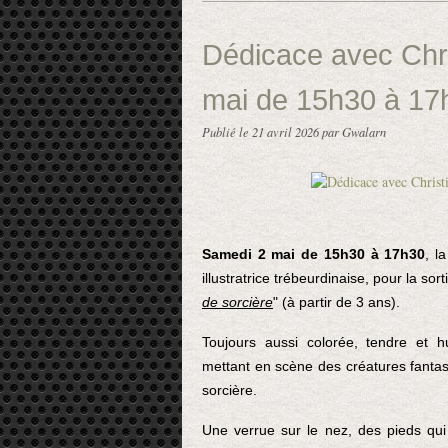
Dédicace avec Chr
mai de 15h30 à 17
Publié le
21 avril 2026
par Gwalarn
Samedi 2 mai de 15h30 à 17h30
, l
illustratrice 
trébeurdinaise
, pour la sor
de sorcière
" (à partir de 3 ans). 
Toujours aussi colorée, tendre et hu
mettant en scène des créatures fantast
sorcière. 
Une verrue sur le nez, des pieds q