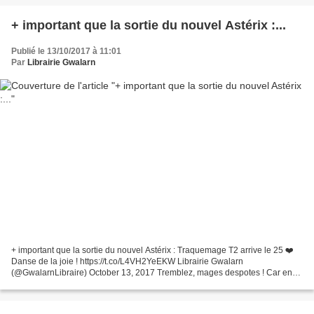
+ important que la sortie du nouvel Astérix :...
Publié le 13/10/2017 à 11:01
Par
Librairie Gwalarn
+ important que la sortie du nouvel Astérix : Traquemage T2 arrive le 25 ❤️
Danse de la joie ! https://t.co/L4VH2YeEKW Librairie Gwalarn
(@GwalarnLibraire) October 13, 2017 Tremblez, mages despotes ! Car en
détruisant son cheptel, vous avez suscité la...