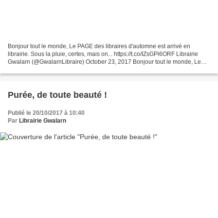
Bonjour tout le monde, Le PAGE des libraires d'automne est arrivé en
librairie. Sous la pluie, certes, mais on... https://t.co/IZsGPi6ORF Librairie
Gwalarn (@GwalarnLibraire) October 23, 2017 Bonjour tout le monde, Le
PAGE des libraires d'automne est...
Purée, de toute beauté !
Publié le 20/10/2017 à 10:40
Par
Librairie Gwalarn