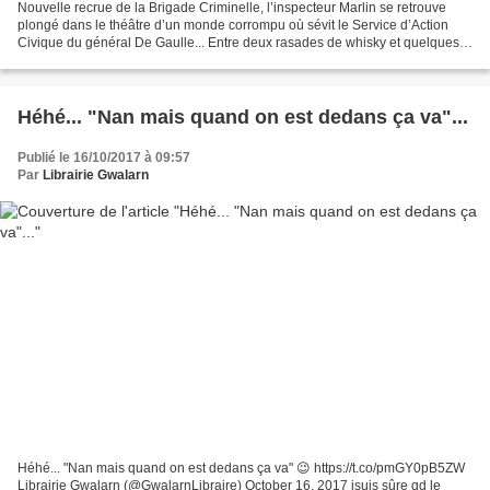
Nouvelle recrue de la Brigade Criminelle, l’inspecteur Marlin se retrouve
plongé dans le théâtre d’un monde corrompu où sévit le Service d’Action
Civique du général De Gaulle... Entre deux rasades de whisky et quelques
morceaux de jazz, quelques années...
Héhé... "Nan mais quand on est dedans ça va"...
Publié le 16/10/2017 à 09:57
Par
Librairie Gwalarn
Héhé... "Nan mais quand on est dedans ça va" 😉 https://t.co/pmGY0pB5ZW
Librairie Gwalarn (@GwalarnLibraire) October 16, 2017 jsuis sûre qd le