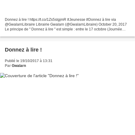
Donnez à lire ! https://t.co/1Zs5slgjmR #Jeunesse #Donnez à lire via
@GwalarnLibraire Librairie Gwalarn (@GwalarnLibraire) October 20, 2017
Le principe de " Donnez à lire " est simple : entre le 17 octobre (Journée
mondiale du refus de la misère) et le...
Donnez à lire !
Publié le 19/10/2017 à 13:31
Par
Gwalarn