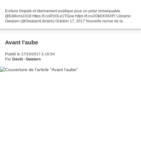
Ecriture limpide et étonnement poétique pour un polar remarquable.
@Editions1018 https://t.co/PzOLe1TGow https://t.co/2Ok0XX6XfY Librairie
Gwalarn (@GwalarnLibraire) October 17, 2017 Nouvelle recrue de la
Brigade Criminelle, l'inspecteur Marlin se retrouve...
Avant l'aube
Publié le 17/10/2017 à 10:54
Par
David - Gwalarn