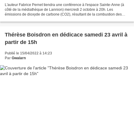
L'auteur Fabrice Pernet tiendra une conférence à l'espace Sainte-Anne (à
côté de la médiathèque de Lannion) mercredi 2 octobre à 20h. Les
émissions de dioxyde de carbone (CO2), résultant de la combustion des
énergies fossiles par l’activité humaine, renforcent...
Thérèse Boisdron en dédicace samedi 23 avril à
partir de 15h
Publié le 15/04/2022 à 14:23
Par
Gwalarn