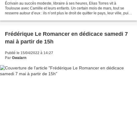
Écrivain au succès modeste, libraire à ses heures, Elias Torres vit à
Toulouse avec Camille et leurs enfants. Un certain mois de mars, tout se
resserre autour d’eux : ils n’ont plus le droit de quitter le pays, leur ville, puis
leur quartier. Elias s’inquiète...
Frédérique Le Romancer en dédicace samedi 7
mai à partir de 15h
Publié le 15/04/2022 à 14:27
Par
Gwalarn