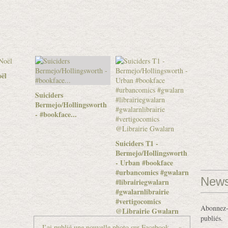
ël
Suiciders
Bermejo/Hollingsworth
- #bookface...
Suiciders T1 -
Bermejo/Hollingsworth
- Urban #bookface
#urbancomics #gwalarn
News
#librairiegwalarn
#gwalarnlibrairie
#vertigocomics
Abonnez-v
@Librairie Gwalarn
publiés.
J’ai publié une nouvelle photo sur Facebook...