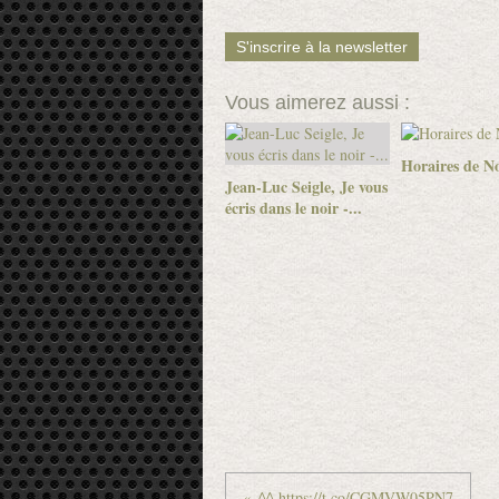
S'inscrire à la newsletter
Vous aimerez aussi :
Horaires de No
Jean-Luc Seigle, Je vous
écris dans le noir -...
^^ https://t.co/CGMVW05PN7