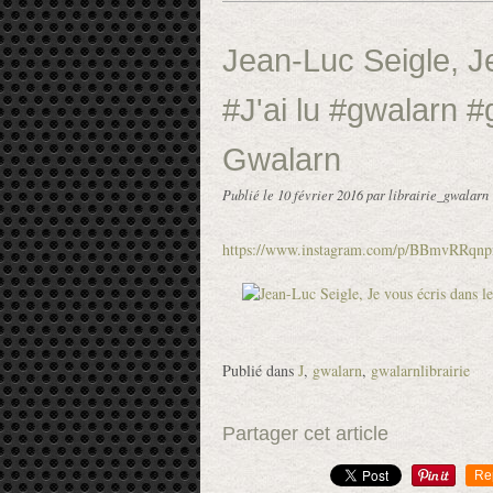
Jean-Luc Seigle, Je
#J'ai lu #gwalarn #
Gwalarn
Publié le
10 février 2016
par librairie_gwalarn
https://www.instagram.com/p/BBmvRRqnp
Publié dans
J
,
gwalarn
,
gwalarnlibrairie
Partager cet article
Re