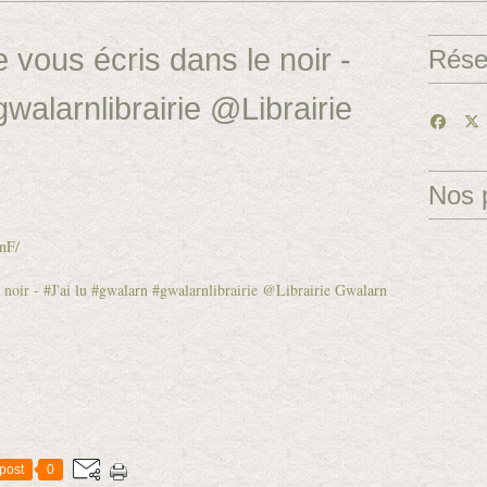
 vous écris dans le noir -
Rése
gwalarnlibrairie @Librairie
Nos 
nF/
post
0