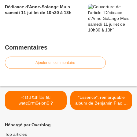
Dédicace d'Anne-Solange Muis
samedi 11 juillet de 10h30 à 13h
Commentaires
Ajouter un commentaire
< Isّ tّhiّs aّ
"Essence", remarquable
wateّrmِelonُ ?
album de Benjamin Flao et
Fred Bernard chez
@futuropolis ! ❤️❤️😀 Il y a
du Moebius dans cette
Hébergé par Overblog
magnifique (et onirique) BD
#essence #futuropolis
Top articles