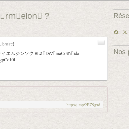
eّrmِelonُ ?
Rése
ibraire
)
Nos 
nُ ? テイエムジンソク
#LaٌDivًinaComَida
dgpCc10l
http://j.mp/2EZ9gxd