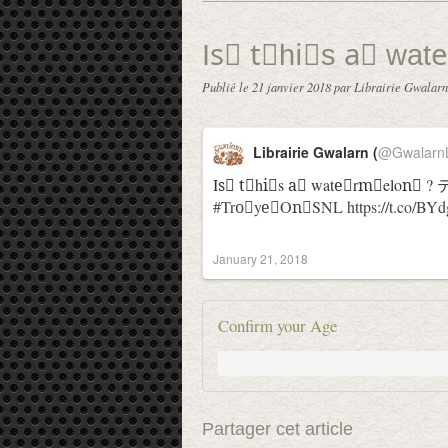
Isّ tّhiّs aّ wat
Publié le
21 janvier 2018
par Librairie Gwalarn
Librairie Gwalarn (
@GwalarnL
Isّ tّhiّs aّ wateّrmِelo
#TroُyeًOnّSNL
https://t.co/BY
January 21, 2018
Confirm your Age
Partager cet article