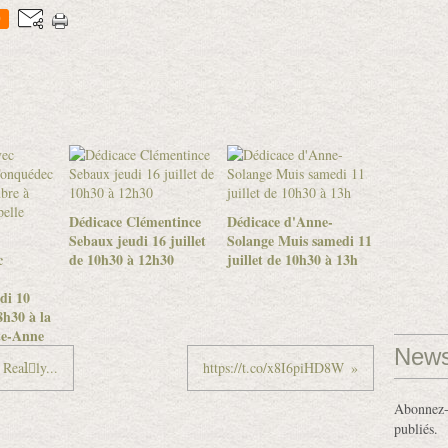
0
Dédicace Clémentince
Dédicace d'Anne-
Sebaux jeudi 16 juillet
Solange Muis samedi 11
c
de 10h30 à 12h30
juillet de 10h30 à 13h
di 10
h30 à la
te-Anne
News
Realِly...
https://t.co/x8I6piHD8W
Abonnez-v
publiés.