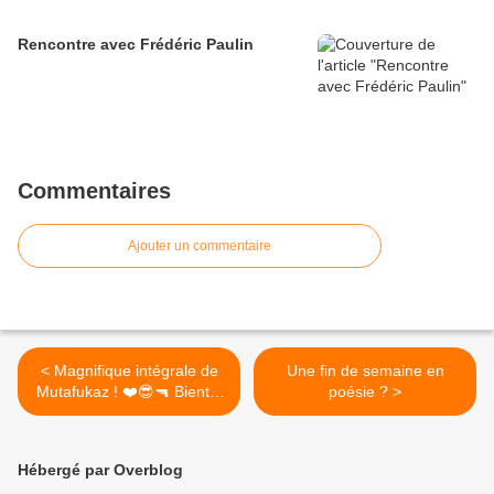
Rencontre avec Frédéric Paulin
Commentaires
Ajouter un commentaire
< Magnifique intégrale de
Une fin de semaine en
Mutafukaz ! ❤️😎🔫 Bientôt
poésie ? >
au cinéma ! #impatience
@777run @label619
#mutafukaz #ankama
Hébergé par Overblog
#gwalarn #gwalarnlibrairie