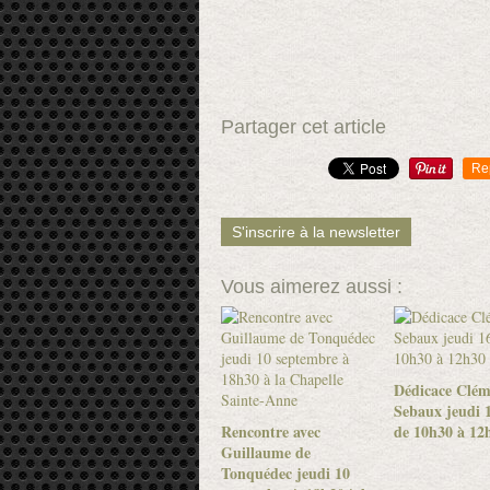
Partager cet article
Re
S'inscrire à la newsletter
Vous aimerez aussi :
Dédicace Clém
Sebaux jeudi 1
Rencontre avec
de 10h30 à 12
Guillaume de
Tonquédec jeudi 10