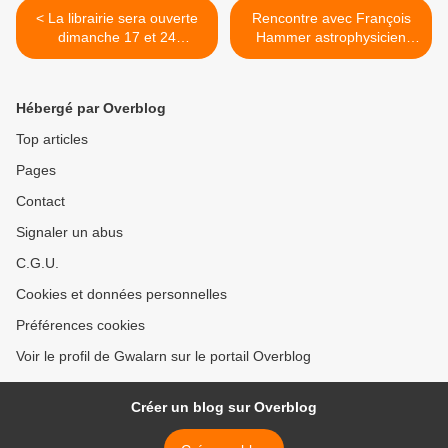
< La librairie sera ouverte
Rencontre avec François
dimanche 17 et 24
Hammer astrophysicien
décembre
jeudi 25 janvier à 20h à
l'espace Sainte-Anne >
Hébergé par Overblog
Top articles
Pages
Contact
Signaler un abus
C.G.U.
Cookies et données personnelles
Préférences cookies
Voir le profil de Gwalarn sur le portail Overblog
Créer un blog sur Overblog