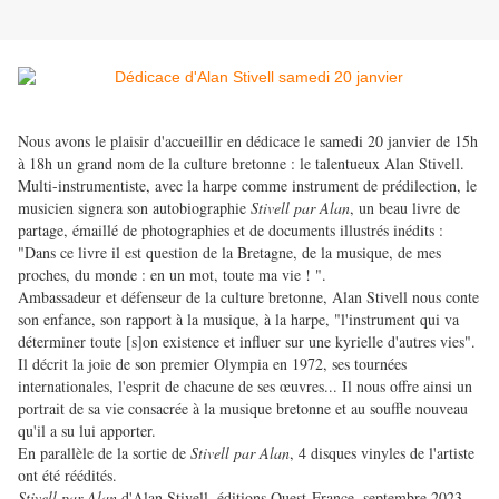
Nous avons le plaisir d'accueillir en dédicace le samedi 20 janvier de 15h
à 18h un grand nom de la culture bretonne : le talentueux Alan Stivell.
Multi-instrumentiste, avec la harpe comme instrument de prédilection, le
musicien signera son autobiographie
Stivell par Alan
, un beau livre de
partage, émaillé de photographies et de documents illustrés inédits :
"Dans ce livre il est question de la Bretagne, de la musique, de mes
proches, du monde : en un mot, toute ma vie ! ".
Ambassadeur et défenseur de la culture bretonne, Alan Stivell nous conte
son enfance, son rapport à la musique, à la harpe, "l'instrument qui va
déterminer toute [s]on existence et influer sur une kyrielle d'autres vies".
Il décrit la joie de son premier Olympia en 1972, ses tournées
internationales, l'esprit de chacune de ses œuvres... Il nous offre ainsi un
portrait de sa vie consacrée à la musique bretonne et au souffle nouveau
qu'il a su lui apporter.
En parallèle de la sortie de
Stivell par Alan
, 4 disques vinyles de l'artiste
ont été réédités.
Stivell par Alan
d'Alan Stivell, éditions Ouest-France, septembre 2023,