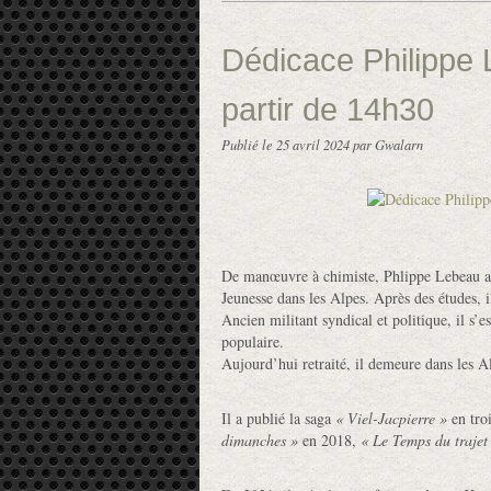
Dédicace Philippe 
partir de 14h30
Publié le
25 avril 2024
par Gwalarn
De manœuvre à chimiste, Phlippe Lebeau a t
Jeunesse dans les Alpes. Après des études, i
Ancien militant syndical et politique, il s’
populaire.
Aujourd’hui retraité, il demeure dans les A
Il a publié la saga
« Viel-Jacpierre »
en tro
dimanches »
en 2018,
« Le Temps du trajet