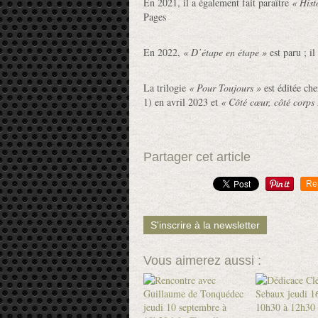
En 2021, il a également fait paraître
« Hist
Pages
En 2022,
« D’étape en étape »
est paru ; i
La trilogie
«
Pour Toujours
»
est éditée ch
1) en avril 2023 et
«
Côté cœur, côté corps
Partager cet article
Re
S'inscrire à la newsletter
Vous aimerez aussi :