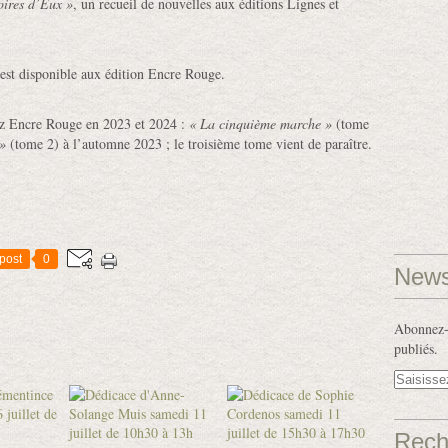
oires d’Eux »
, un recueil de nouvelles aux éditions Lignes et
l est disponible aux édition Encre Rouge.
ez Encre Rouge en 2023 et 2024 :
« La cinquième marche
»
(tome
 »
(tome 2) à l’automne 2023 ; le troisième tome vient de paraître.
post
0
News
Abonnez-v
publiés.
Rech