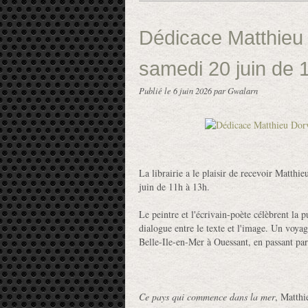
Dédicace Matthieu 
samedi 20 juin de 
Publié le
6 juin 2026
par Gwalarn
La librairie a le plaisir de recevoir Matt
juin de 11h à 13h.
Le peintre et l'écrivain-poète célèbrent la p
dialogue entre le texte et l'image. Un voya
Belle-Ile-en-Mer à Ouessant, en passant pa
Ce pays qui commence dans la mer
, Matthi