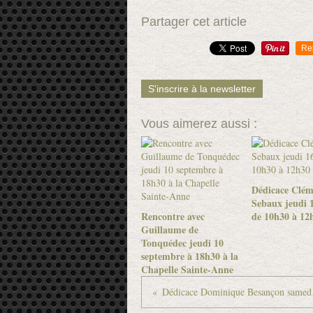
Partager cet article
Re
S'inscrire à la newsletter
Vous aimerez aussi :
Dédicace Clém
Sebaux jeudi 1
Rencontre avec
de 10h30 à 12
Guillaume de
Tonquédec jeudi 10
septembre à 18h30 à la
Chapelle Sainte-Anne
Dédicac