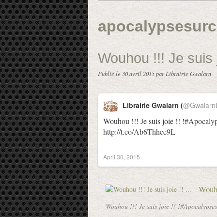
apocalypsesurc
Wouhou !!! Je suis jo
Publié le
30 avril 2015
par Librairie Gwalarn
Librairie Gwalarn (
@GwalarnL
Wouhou !!! Je suis joie !! !
#Apocalyp
http://t.co/Ab6Thhee9L
April 30, 2015
Wouhou
Wouhou !!! Je suis joie !! !#Apocalypse