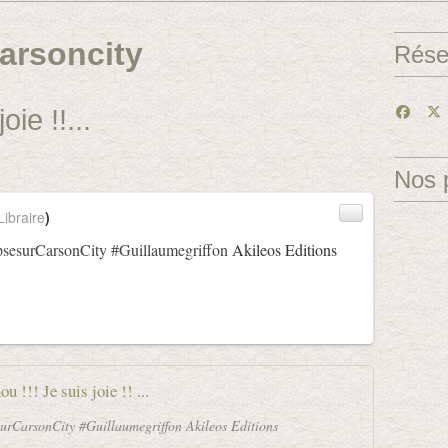
arsoncity
Rése
ie !!...
Nos 
ibraire
)
sesurCarsonCity
#Guillaumegriffon
Akileos Editions
 !!! Je suis joie !! ...
surCarsonCity #Guillaumegriffon Akileos Editions