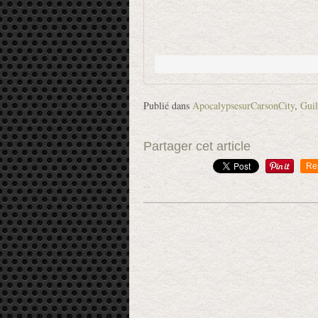
Publié dans
ApocalypsesurCarsonCity
,
Guil
Partager cet article
Re
…