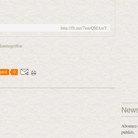
http://fb.me/7mtrQMAmY
laumegriffon
post
0
News
Abonnez-v
publiés.