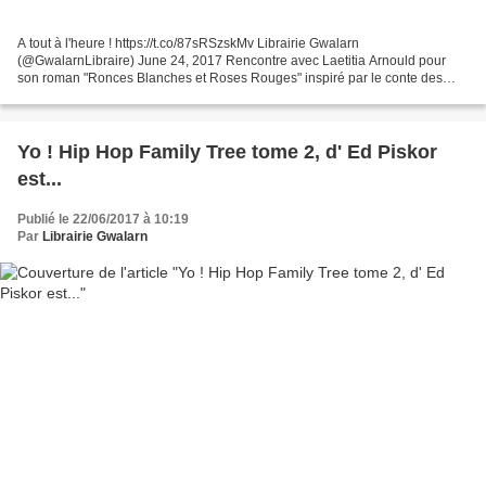
A tout à l'heure ! https://t.co/87sRSzskMv Librairie Gwalarn
(@GwalarnLibraire) June 24, 2017 Rencontre avec Laetitia Arnould pour
son roman "Ronces Blanches et Roses Rouges" inspiré par le conte des
frères Grimm, "Blanche-Neige et Rose-Rouge"et publié...
Yo ! Hip Hop Family Tree tome 2, d' Ed Piskor
est...
Publié le 22/06/2017 à 10:19
Par
Librairie Gwalarn