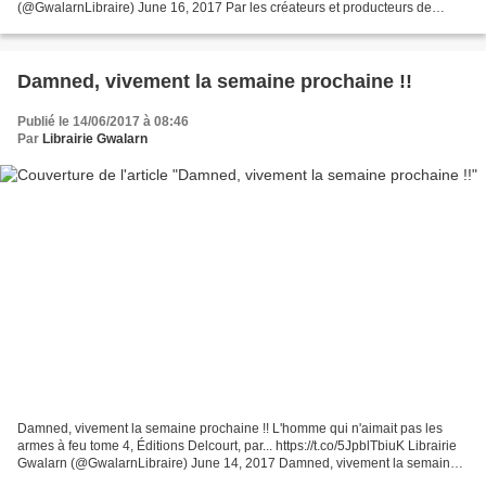
(@GwalarnLibraire) June 16, 2017 Par les créateurs et producteurs de
ERNEST ET CÉLESTINE un film d'animation pour petits et...
Damned, vivement la semaine prochaine !!
Publié le 14/06/2017 à 08:46
Par
Librairie Gwalarn
Damned, vivement la semaine prochaine !! L'homme qui n'aimait pas les
armes à feu tome 4, Éditions Delcourt, par... https://t.co/5JpblTbiuK Librairie
Gwalarn (@GwalarnLibraire) June 14, 2017 Damned, vivement la semaine
prochaine !! L'homme qui n'aimait...