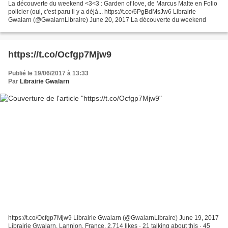
La découverte du weekend <3<3 : Garden of love, de Marcus Malte en Folio
policier (oui, c'est paru il y a déjà... https://t.co/6PgBdMsJw6 Librairie
Gwalarn (@GwalarnLibraire) June 20, 2017 La découverte du weekend
https://t.co/Ocfgp7Mjw9
Publié le 19/06/2017 à 13:33
Par
Librairie Gwalarn
https://t.co/Ocfgp7Mjw9 Librairie Gwalarn (@GwalarnLibraire) June 19, 2017
Librairie Gwalarn, Lannion, France. 2,714 likes · 21 talking about this · 45