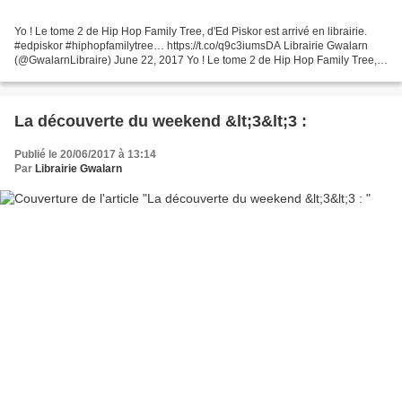
Yo ! Le tome 2 de Hip Hop Family Tree, d'Ed Piskor est arrivé en librairie.
#edpiskor #hiphopfamilytree… https://t.co/q9c3iumsDA Librairie Gwalarn
(@GwalarnLibraire) June 22, 2017 Yo ! Le tome 2 de Hip Hop Family Tree,
d'Ed Piskor est arrivé en librairie....
La découverte du weekend &lt;3&lt;3 :
Publié le 20/06/2017 à 13:14
Par
Librairie Gwalarn