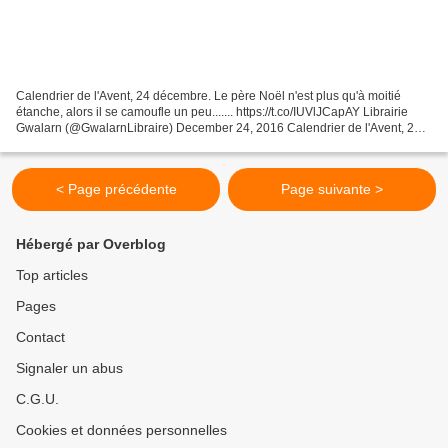
Calendrier de l'Avent, 24 décembre. Le père Noël n'est plus qu'à moitié
étanche, alors il se camoufle un peu....... https://t.co/IUVlJCapAY Librairie
Gwalarn (@GwalarnLibraire) December 24, 2016 Calendrier de l'Avent, 24
décembre. Le père Noël n'est plus...
< Page précédente
Page suivante >
Hébergé par Overblog
Top articles
Pages
Contact
Signaler un abus
C.G.U.
Cookies et données personnelles