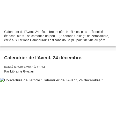
Calendrier de l'Avent, 24 décembre Le père Noël n'est plus qu'à moitié
étanche, alors il se camoufle un peu.... :) "Kobane Calling", de Zerocalcare,
édité aux Éditions Cambourakis est sans doute (du point de vue du père
Noël, en tout cas) une des meilleures...
Calendrier de l'Avent, 24 décembre.
Publié le 24/12/2016 à 15:24
Par
Librairie Gwalarn