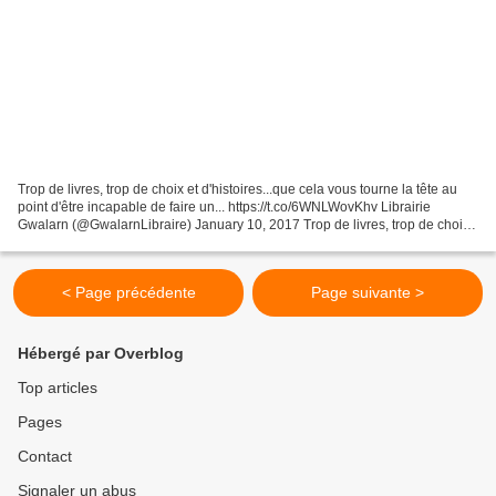
Trop de livres, trop de choix et d'histoires...que cela vous tourne la tête au
point d'être incapable de faire un... https://t.co/6WNLWovKhv Librairie
Gwalarn (@GwalarnLibraire) January 10, 2017 Trop de livres, trop de choix
et d'histoires...que cela...
< Page précédente
Page suivante >
Hébergé par Overblog
Top articles
Pages
Contact
Signaler un abus