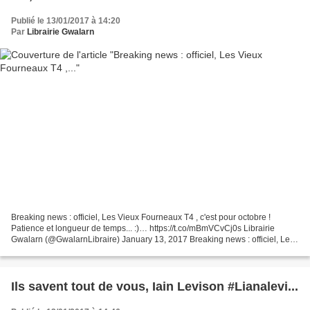
Publié le 13/01/2017 à 14:20
Par
Librairie Gwalarn
Breaking news : officiel, Les Vieux Fourneaux T4 , c'est pour octobre !
Patience et longueur de temps... :)… https://t.co/mBmVCvCj0s Librairie
Gwalarn (@GwalarnLibraire) January 13, 2017 Breaking news : officiel, Les
Vieux Fourneaux T4 , c'est pour octobre...
Ils savent tout de vous, Iain Levison #Lianalevi...