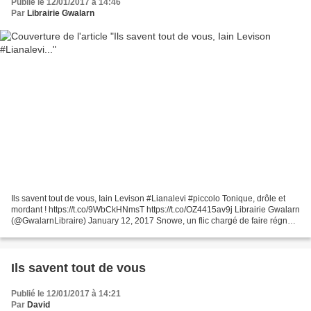
Publié le 12/01/2017 à 14:46
Par
Librairie Gwalarn
Ils savent tout de vous, Iain Levison #Lianalevi #piccolo Tonique, drôle et
mordant ! https://t.co/9WbCkHNmsT https://t.co/OZ4415av9j Librairie Gwalarn
(@GwalarnLibraire) January 12, 2017 Snowe, un flic chargé de faire régner
l'ordre dans une petite ville...
Ils savent tout de vous
Publié le 12/01/2017 à 14:21
Par
David