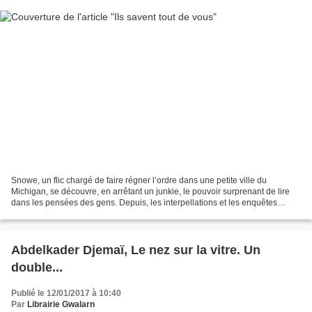
Snowe, un flic chargé de faire régner l’ordre dans une petite ville du
Michigan, se découvre, en arrêtant un junkie, le pouvoir surprenant de lire
dans les pensées des gens. Depuis, les interpellations et les enquêtes
prennent un tour beaucoup plus positif...
Abdelkader Djemaï, Le nez sur la vitre. Un
double...
Publié le 12/01/2017 à 10:40
Par
Librairie Gwalarn