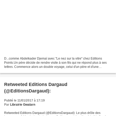
D...comme Abdelkader Djemaï avec "Le nez sur la vitre" chez Editions
Points.Un père décide de rendre visite à son fils qui ne répond plus à ses
lettres. Commence alors un double voyage, celui d'un père et d'une
mémoire.Une écriture sobre et poignante. Découvrez...
Retweeted Editions Dargaud
(@EditionsDargaud):
Publié le 11/01/2017 à 17:19
Par
Librairie Gwalarn
Retweeted Editions Dargaud (@EditionsDargaud): Le plus drôle des