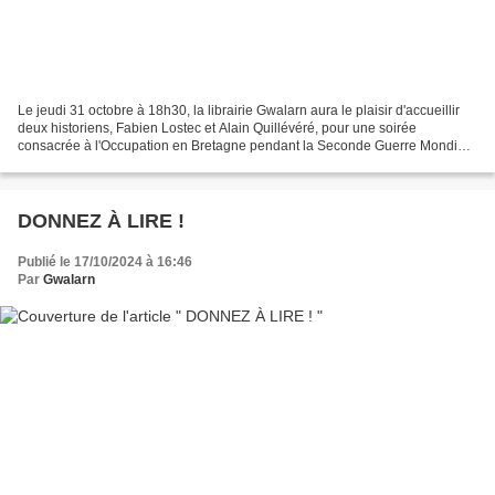
Le jeudi 31 octobre à 18h30, la librairie Gwalarn aura le plaisir d'accueillir
deux historiens, Fabien Lostec et Alain Quillévéré, pour une soirée
consacrée à l'Occupation en Bretagne pendant la Seconde Guerre Mondiale
et à l'épuration. Fabien Lostec...
DONNEZ À LIRE !
Publié le 17/10/2024 à 16:46
Par
Gwalarn