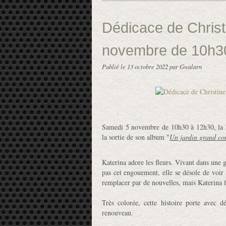
Dédicace de Chris
novembre de 10h3
Publié le
13 octobre 2022
par Gwalarn
Samedi 5 novembre de 10h30 à 12h30, la lib
la sortie de son album "
Un jardin grand co
Katerina adore les fleurs. Vivant dans une 
pas cet engouement, elle se désole de voir l
remplacer par de nouvelles, mais Katerina fin
Très colorée, cette histoire porte avec 
renouveau.