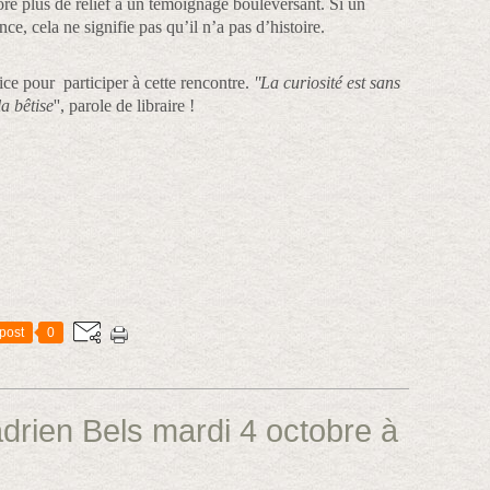
re plus de relief à un témoignage bouleversant. Si un
ce, cela ne signifie pas qu’il n’a pas d’histoire.
rice pour participer à cette rencontre.
''La curiosité est sans
a bêtise
'', parole de libraire !
post
0
rien Bels mardi 4 octobre à