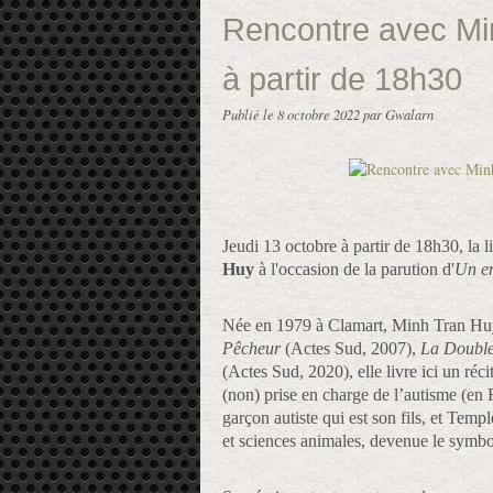
Rencontre avec Min
à partir de 18h30
Publié le
8 octobre 2022
par Gwalarn
Jeudi 13 octobre à partir de 18h30, la l
Huy
à l'occasion de la parution d'
Un en
Née en 1979 à Clamart, Minh Tran Huy es
Pêcheur
(Actes Sud, 2007),
La Double
(Actes Sud, 2020), elle
livre ici un réci
(non) prise en charge de l’autisme (en F
garçon autiste qui est son fils, et Temp
et sciences animales, devenue le symbol