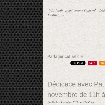
"
Un jardin grand comme l'univers
",
Este
A2Mimo, 17€.
Partager cet article
Re
…
Dédicace avec Paul
novembre de 11h 
Publié le
13 octobre 2022
par Gwalarn