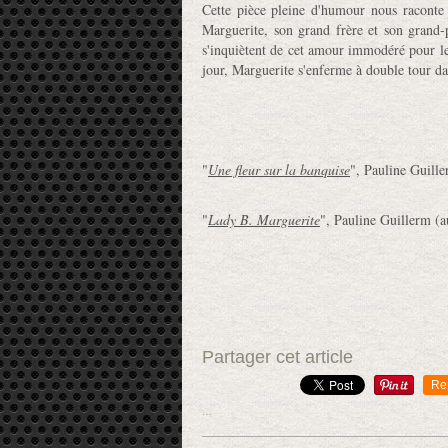
Cette pièce pleine d'humour nous raconte l
Marguerite, son grand frère et son grand-
s'inquiètent de cet amour immodéré pour le
jour, Marguerite s'enferme à double tour da
"
Une fleur sur la banquise
", Pauline Guille
"
Lady B. Marguerite
", Pauline Guillerm (a
Partager cet article
Re
…