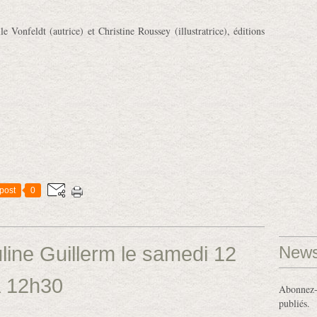
lle Vonfeldt (autrice) et Christine Roussey (illustratrice),
éditions
post
0
ine Guillerm le samedi 12
News
à 12h30
Abonnez-v
publiés.