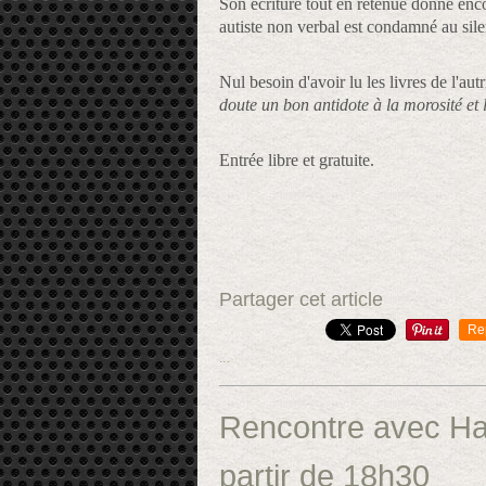
Son écriture tout en retenue donne enco
autiste non verbal est condamné au silen
Nul besoin d'avoir lu les livres de l'aut
doute un bon antidote à la morosité et l
Entrée libre et gratuite.
Partager cet article
Re
…
Rencontre avec Had
partir de 18h30