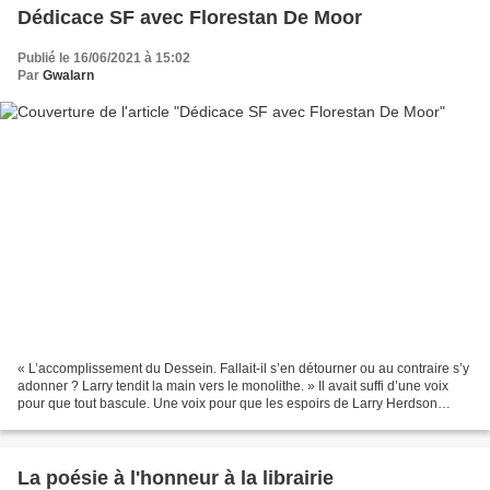
Dédicace SF avec Florestan De Moor
Publié le 16/06/2021 à 15:02
Par
Gwalarn
« L’accomplissement du Dessein. Fallait-il s’en détourner ou au contraire s’y
adonner ? Larry tendit la main vers le monolithe. » Il avait suffi d’une voix
pour que tout bascule. Une voix pour que les espoirs de Larry Herdson
d’accéder à la Chancellerie...
La poésie à l'honneur à la librairie