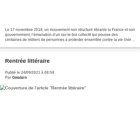
Le 17 novembre 2018, un mouvement non structuré ébranle la France et son
gouvernement, l’émanation d’un ras-le-bol collectif qui pousse des
centaines de milliers de personnes à protester ensemble contre la vie chère,
les inégalités grandissantes, le manque...
Rentrée littéraire
Publié le 24/09/2021 à 08:58
Par
Gwalarn