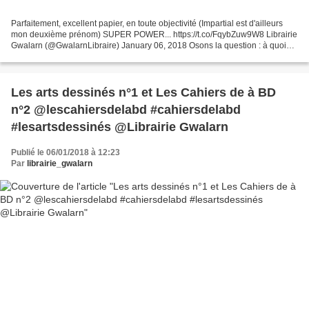
Parfaitement, excellent papier, en toute objectivité (Impartial est d'ailleurs
mon deuxième prénom) SUPER POWER... https://t.co/FqybZuw9W8 Librairie
Gwalarn (@GwalarnLibraire) January 06, 2018 Osons la question : à quoi
peut bien servir une librairie...
Les arts dessinés n°1 et Les Cahiers de à BD
n°2 @lescahiersdelabd #cahiersdelabd
#lesartsdessinés @Librairie Gwalarn
Publié le 06/01/2018 à 12:23
Par
librairie_gwalarn