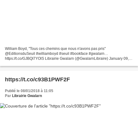
William Boyd, "Tous ces chemins que nous n'avons pas pris"
@EditionsduSeuil #williamboyd #seuil #bookface #gwalarn…
https://t.co/GJBQI7YOlS Librairie Gwalarn (@GwalarnLibraire) January 09,
2018 William Boyd, "Tous ces chemins que nous n'avons pas pris"...
https://t.co/c93B1PWF2F
Publié le 08/01/2018 à 11:05
Par
Librairie Gwalarn