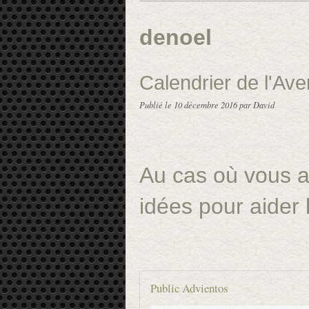
denoel
Calendrier de l'Ave
Publié le
10 décembre 2016
par David
Au cas où vous a
idées pour aider l
Public Advientos