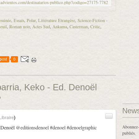
.advientos.com/destinatarios-publico.php?codigo=27175-7782
ssinée
,
Essais
,
Polar
,
Littérature Etrangère
,
Science-Fiction -
euil
,
Roman noir
,
Actes Sud
,
Ankama
,
Casterman
,
Critic
,
post
0
barria, Keko - Ed. Denoël
n
News
ibraire
)
Abonnez-v
. Denoël
@editionsdenoel
#denoel
#denoelgraphic
publiés.