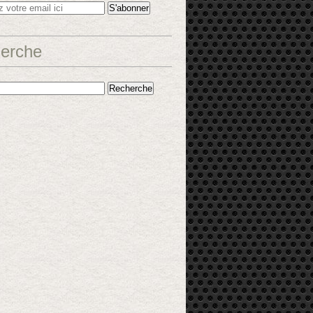
erche
in - Altarriba et Keko, ed. Denoël @editionsdenoel #denoel #denoel