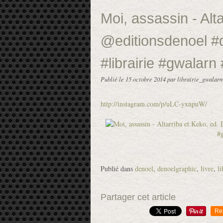
Moi, assassin - Alt
@editionsdenoel #d
#librairie #gwalarn 
Publié le
15 octobre 2014
par librairie_gwalarn
http://instagram.com/p/uLC-yxnpuW/
Publié dans
denoel
,
denoelgraphic
,
livre
,
li
Partager cet article
Re