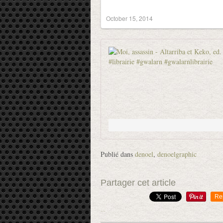
October 15, 2014
Publié dans
denoel
,
denoelgraphic
Partager cet article
Re
…