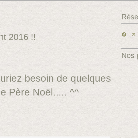
Rése
nt 2016 !!
Nos 
uriez besoin de quelques
e Père Noël..... ^^