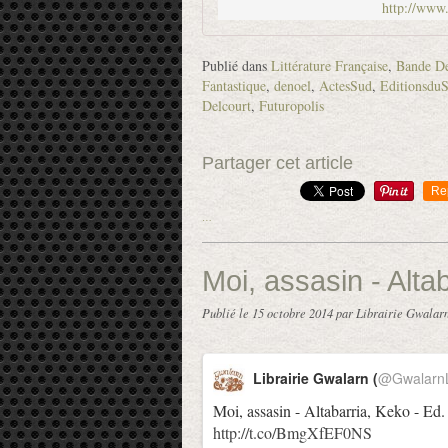
http://www
Publié dans
Littérature Française
,
Bande De
Fantastique
,
denoel
,
ActesSud
,
EditionsduS
Delcourt
,
Futuropolis
Partager cet article
Re
…
Moi, assasin - Alta
Publié le
15 octobre 2014
par Librairie Gwalar
Librairie Gwalarn (
@GwalarnL
Moi, assasin - Altabarria, Keko - Ed
http://t.co/BmgXfEF0NS